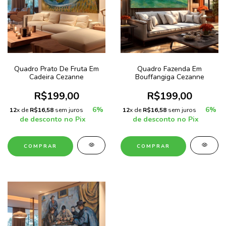
Quadro Prato De Fruta Em
Quadro Fazenda Em
Cadeira Cezanne
Bouffangiga Cezanne
R$199,00
R$199,00
6%
6%
12
x de
R$16,58
sem juros
12
x de
R$16,58
sem juros
de desconto no Pix
de desconto no Pix
COMPRAR
COMPRAR