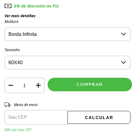
6% de desconto no Pix
Ver mais detalhes
Moldura
Tamanho
Entregas para o CEP:
ALTERAR CEP
Meios de envio
CALCULAR
Não sei meu CEP