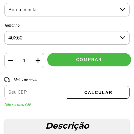
Tamanho
Entregas para o CEP:
ALTERAR CEP
Meios de envio
CALCULAR
Não sei meu CEP
Descrição