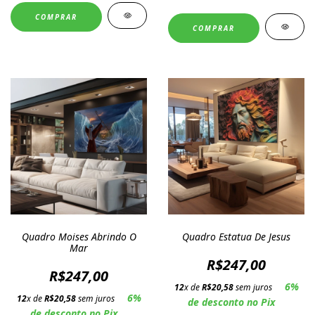
COMPRAR
COMPRAR
Quadro Moises Abrindo O
Quadro Estatua De Jesus
Mar
R$247,00
R$247,00
6%
12
x de
R$20,58
sem juros
6%
12
x de
R$20,58
sem juros
de desconto no Pix
de desconto no Pix