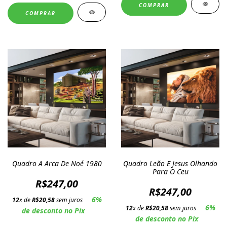
COMPRAR
COMPRAR
Quadro A Arca De Noé 1980
Quadro Leão E Jesus Olhando
Para O Ceu
R$247,00
R$247,00
6%
12
x de
R$20,58
sem juros
6%
12
x de
R$20,58
sem juros
de desconto no Pix
de desconto no Pix