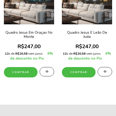
Quadro Jesus Em Oraçao No
Quadro Jesus E Leão De
Monte
Juda
R$247,00
R$247,00
6%
6%
12
x de
R$20,58
sem juros
12
x de
R$20,58
sem juros
de desconto no Pix
de desconto no Pix
COMPRAR
COMPRAR