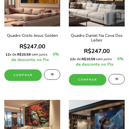
Quadro Cristo Jesus Golden
Quadro Daniel Na Cova Dos
Leões
R$247,00
R$247,00
6%
12
x de
R$20,58
sem juros
6%
12
x de
R$20,58
sem juros
de desconto no Pix
de desconto no Pix
COMPRAR
COMPRAR