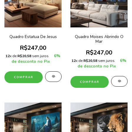
Quadro Estatua De Jesus
Quadro Moises Abrindo O
Mar
R$247,00
R$247,00
6%
12
x de
R$20,58
sem juros
6%
12
x de
R$20,58
sem juros
de desconto no Pix
de desconto no Pix
COMPRAR
COMPRAR